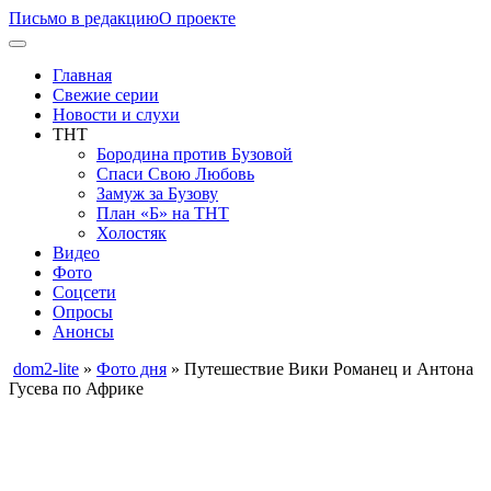
Письмо в редакцию
О проекте
Главная
Свежие серии
Новости и слухи
ТНТ
Бородина против Бузовой
Спаси Свою Любовь
Замуж за Бузову
План «Б» на ТНТ
Холостяк
Видео
Фото
Соцсети
Опросы
Анонсы
dom2-lite
»
Фото дня
» Путешествие Вики Романец и Антона
Гусева по Африке