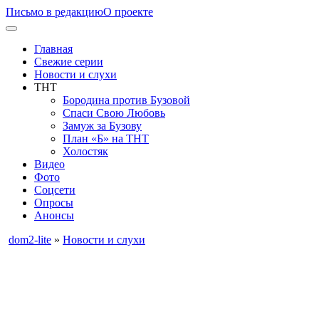
Письмо в редакцию
О проекте
Главная
Свежие серии
Новости и слухи
ТНТ
Бородина против Бузовой
Спаси Свою Любовь
Замуж за Бузову
План «Б» на ТНТ
Холостяк
Видео
Фото
Соцсети
Опросы
Анонсы
dom2-lite
»
Новости и слухи