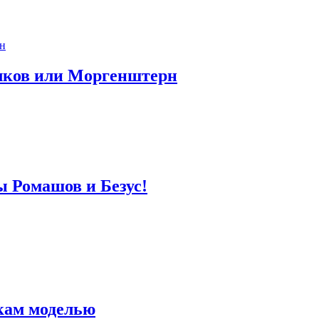
лков или Моргенштерн
ы Ромашов и Безус!
кам моделью