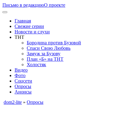
Письмо в редакцию
О проекте
Главная
Свежие серии
Новости и слухи
ТНТ
Бородина против Бузовой
Спаси Свою Любовь
Замуж за Бузову
План «Б» на ТНТ
Холостяк
Видео
Фото
Соцсети
Опросы
Анонсы
dom2-lite
»
Опросы