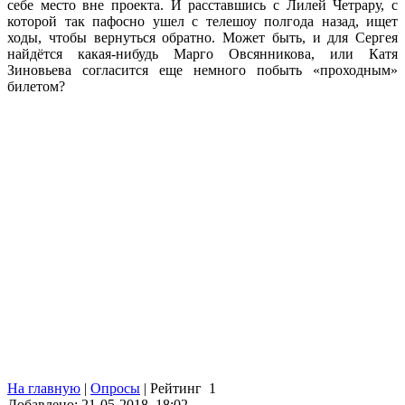
себе место вне проекта. И расставшись с Лилей Четрару, с
которой так пафосно ушел с телешоу полгода назад, ищет
ходы, чтобы вернуться обратно. Может быть, и для Сергея
найдётся какая-нибудь Марго Овсянникова, или Катя
Зиновьева согласится еще немного побыть «проходным»
билетом?
На главную
|
Опросы
|
Рейтинг
1
Добавлено: 21-05-2018, 18:02