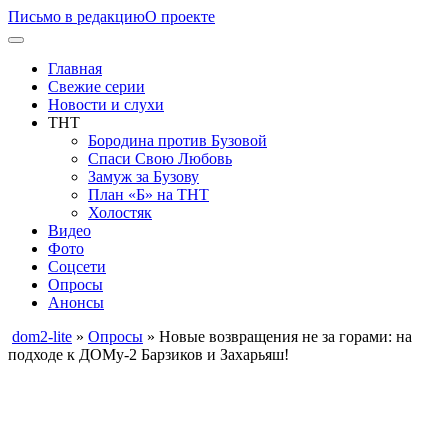
Письмо в редакцию
О проекте
Главная
Свежие серии
Новости и слухи
ТНТ
Бородина против Бузовой
Спаси Свою Любовь
Замуж за Бузову
План «Б» на ТНТ
Холостяк
Видео
Фото
Соцсети
Опросы
Анонсы
dom2-lite
»
Опросы
» Новые возвращения не за горами: на
подходе к ДОМу-2 Барзиков и Захарьяш!