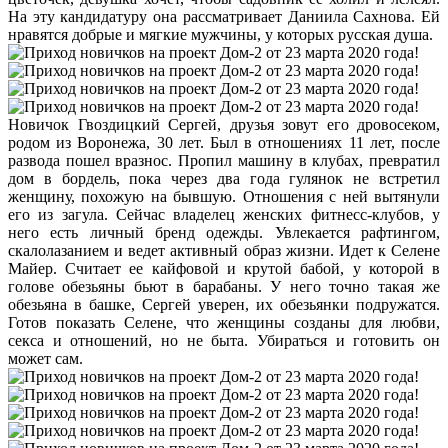
На эту кандидатуру она рассматривает Даниила Сахнова. Ей
нравятся добрые и мягкие мужчины, у которых русская душа.
Новичок Гвоздицкий Сергей, друзья зовут его дровосеком,
родом из Воронежа, 30 лет. Был в отношениях 11 лет, после
развода пошел вразнос. Пропил машину в клубах, превратил
дом в бордель, пока через два года гулянок не встретил
женщину, похожую на бывшую. Отношения с ней вытянули
его из загула. Сейчас владелец женских фитнесс-клубов, у
него есть личный бренд одежды. Увлекается рафтингом,
скалолазанием и ведет активный образ жизни. Идет к Селене
Майер. Считает ее кайфовой и крутой бабой, у которой в
голове обезьяны бьют в барабаны. У него точно такая же
обезьяна в башке, Сергей уверен, их обезьянки подружатся.
Готов показать Селене, что женщины созданы для любви,
секса и отношений, но не быта. Убираться и готовить он
может сам.