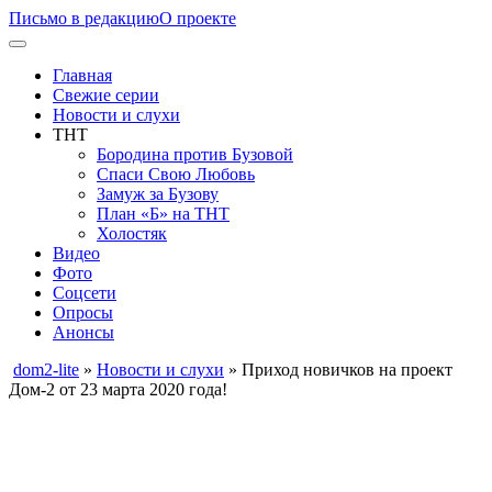
Письмо в редакцию
О проекте
Главная
Свежие серии
Новости и слухи
ТНТ
Бородина против Бузовой
Спаси Свою Любовь
Замуж за Бузову
План «Б» на ТНТ
Холостяк
Видео
Фото
Соцсети
Опросы
Анонсы
dom2-lite
»
Новости и слухи
» Приход новичков на проект
Дом-2 от 23 марта 2020 года!