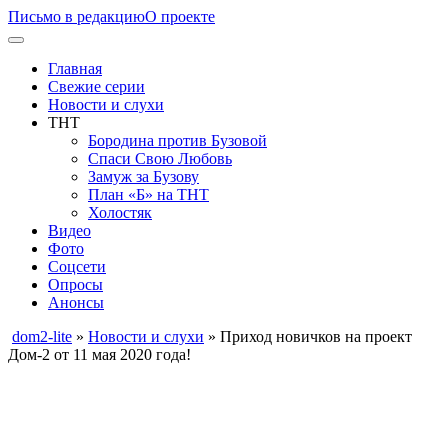
Письмо в редакцию
О проекте
Главная
Свежие серии
Новости и слухи
ТНТ
Бородина против Бузовой
Спаси Свою Любовь
Замуж за Бузову
План «Б» на ТНТ
Холостяк
Видео
Фото
Соцсети
Опросы
Анонсы
dom2-lite
»
Новости и слухи
» Приход новичков на проект
Дом-2 от 11 мая 2020 года!