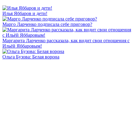
Илья Яббаров и дети!
Марго Ларченко подписала себе приговор?
Маргарита Ларченко рассказала, как видит свои отношения с
Ильёй Яббаровым!
Ольга Бузова: Белая ворона