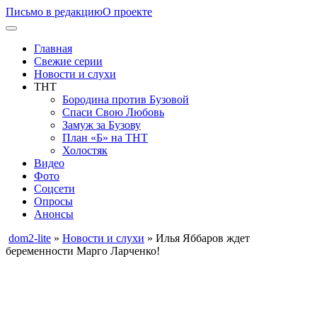
Письмо в редакцию
О проекте
Главная
Свежие серии
Новости и слухи
ТНТ
Бородина против Бузовой
Спаси Свою Любовь
Замуж за Бузову
План «Б» на ТНТ
Холостяк
Видео
Фото
Соцсети
Опросы
Анонсы
dom2-lite
»
Новости и слухи
» Илья Яббаров ждет
беременности Марго Ларченко!