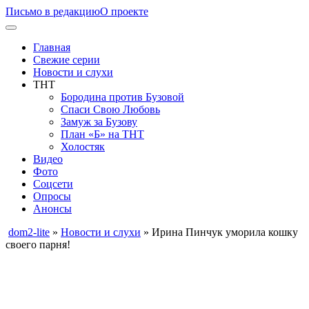
Письмо в редакцию
О проекте
Главная
Свежие серии
Новости и слухи
ТНТ
Бородина против Бузовой
Спаси Свою Любовь
Замуж за Бузову
План «Б» на ТНТ
Холостяк
Видео
Фото
Соцсети
Опросы
Анонсы
dom2-lite
»
Новости и слухи
» Ирина Пинчук уморила кошку
своего парня!