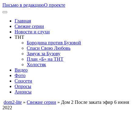
Письмо в редакцию
О проекте
Главная
Свежие серии
Новости и слухи
ТНТ
Бородина против Бузовой
Спаси Свою Любовь
Замуж за Бузову
План «Б» на ТНТ
Холостяк
Видео
Фото
Соцсети
Опросы
Анонсы
dom2-lite
»
Свежие серии
» Дом 2 После заката эфир 6 июня
2022