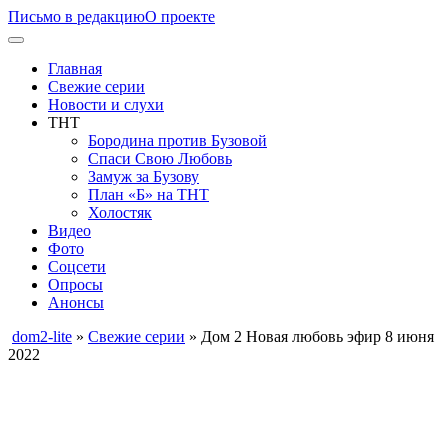
Письмо в редакцию
О проекте
Главная
Свежие серии
Новости и слухи
ТНТ
Бородина против Бузовой
Спаси Свою Любовь
Замуж за Бузову
План «Б» на ТНТ
Холостяк
Видео
Фото
Соцсети
Опросы
Анонсы
dom2-lite
»
Свежие серии
» Дом 2 Новая любовь эфир 8 июня
2022