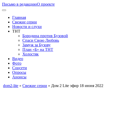
Письмо в редакцию
О проекте
Главная
Свежие серии
Новости и слухи
ТНТ
Бородина против Бузовой
Спаси Свою Любовь
Замуж за Бузову
План «Б» на ТНТ
Холостяк
Видео
Фото
Соцсети
Опросы
Анонсы
dom2-lite
»
Свежие серии
» Дом 2 Lite эфир 18 июня 2022