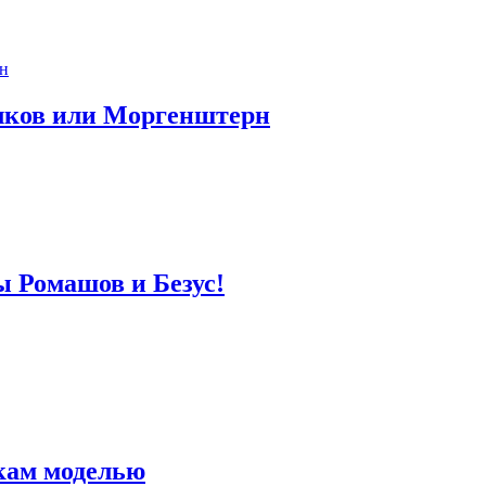
лков или Моргенштерн
ы Ромашов и Безус!
кам моделью