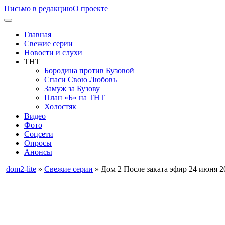
Письмо в редакцию
О проекте
Главная
Свежие серии
Новости и слухи
ТНТ
Бородина против Бузовой
Спаси Свою Любовь
Замуж за Бузову
План «Б» на ТНТ
Холостяк
Видео
Фото
Соцсети
Опросы
Анонсы
dom2-lite
»
Свежие серии
» Дом 2 После заката эфир 24 июня 2