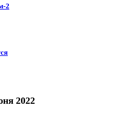
м-2
тся
юня 2022