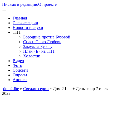
Письмо в редакцию
О проекте
Главная
Свежие серии
Новости и слухи
ТНТ
Бородина против Бузовой
Спаси Свою Любовь
Замуж за Бузову
План «Б» на ТНТ
Холостяк
Видео
Фото
Соцсети
Опросы
Анонсы
dom2-lite
»
Свежие серии
» Дом 2 Lite + День эфир 7 июля
2022