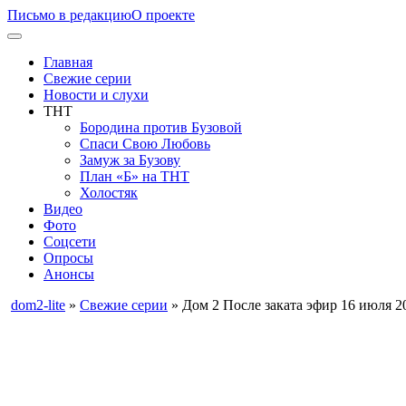
Письмо в редакцию
О проекте
Главная
Свежие серии
Новости и слухи
ТНТ
Бородина против Бузовой
Спаси Свою Любовь
Замуж за Бузову
План «Б» на ТНТ
Холостяк
Видео
Фото
Соцсети
Опросы
Анонсы
dom2-lite
»
Свежие серии
» Дом 2 После заката эфир 16 июля 2