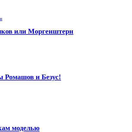
лков или Моргенштерн
ы Ромашов и Безус!
кам моделью