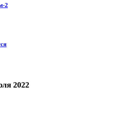
м-2
тся
юля 2022