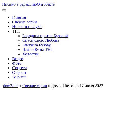
Письмо в редакцию
О проекте
Главная
Свежие серии
Новости и слухи
ТНТ
Бородина против Бузовой
Спаси Свою Любовь
Замуж за Бузову
План «Б» на ТНТ
Холостяк
Видео
Фото
Соцсети
Опросы
Анонсы
dom2-lite
»
Свежие серии
» Дом 2 Lite эфир 17 июля 2022