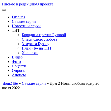
Письмо в редакцию
О проекте
Главная
Свежие серии
Новости и слухи
ТНТ
Бородина против Бузовой
Спаси Свою Любовь
Замуж за Бузову
План «Б» на ТНТ
Холостяк
Видео
Фото
Соцсети
Опросы
Анонсы
dom2-lite
»
Свежие серии
» Дом 2 Новая любовь эфир 20
июля 2022