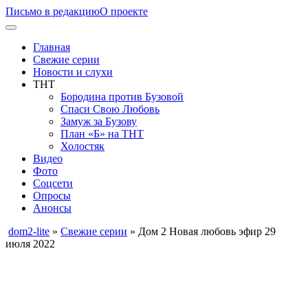
Письмо в редакцию
О проекте
Главная
Свежие серии
Новости и слухи
ТНТ
Бородина против Бузовой
Спаси Свою Любовь
Замуж за Бузову
План «Б» на ТНТ
Холостяк
Видео
Фото
Соцсети
Опросы
Анонсы
dom2-lite
»
Свежие серии
» Дом 2 Новая любовь эфир 29
июля 2022