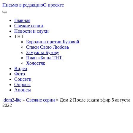
Письмо в редакцию
О проекте
Главная
Свежие серии
Новости и слухи
ТНТ
Бородина против Бузовой
Спаси Свою Любовь
Замуж за Бузову
План «Б» на ТНТ
Холостяк
Видео
Фото
Соцсети
Опросы
Анонсы
dom2-lite
»
Свежие серии
» Дом 2 После заката эфир 5 августа
2022