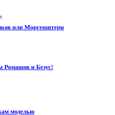
лков или Моргенштерн
ы Ромашов и Безус!
кам моделью