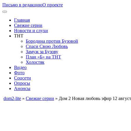
Письмо в редакцию
О проекте
Главная
Свежие серии
Новости и слухи
ТНТ
Бородина против Бузовой
Спаси Свою Любовь
Замуж за Бузову
План «Б» на ТНТ
Холостяк
Видео
Фото
Соцсети
Опросы
Анонсы
dom2-lite
»
Свежие серии
» Дом 2 Новая любовь эфир 12 август