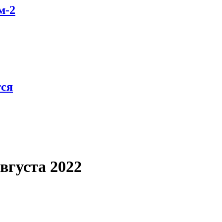
м-2
тся
вгуста 2022