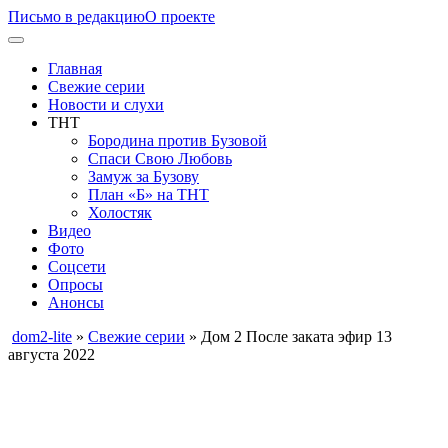
Письмо в редакцию
О проекте
Главная
Свежие серии
Новости и слухи
ТНТ
Бородина против Бузовой
Спаси Свою Любовь
Замуж за Бузову
План «Б» на ТНТ
Холостяк
Видео
Фото
Соцсети
Опросы
Анонсы
dom2-lite
»
Свежие серии
» Дом 2 После заката эфир 13
августа 2022