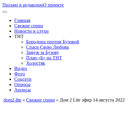
Письмо в редакцию
О проекте
Главная
Свежие серии
Новости и слухи
ТНТ
Бородина против Бузовой
Спаси Свою Любовь
Замуж за Бузову
План «Б» на ТНТ
Холостяк
Видео
Фото
Соцсети
Опросы
Анонсы
dom2-lite
»
Свежие серии
» Дом 2 Lite эфир 14 августа 2022