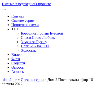
Письмо в редакцию
О проекте
Главная
Свежие серии
Новости и слухи
ТНТ
Бородина против Бузовой
Спаси Свою Любовь
Замуж за Бузову
План «Б» на ТНТ
Холостяк
Видео
Фото
Соцсети
Опросы
Анонсы
dom2-lite
»
Свежие серии
» Дом 2 После заката эфир 16
августа 2022