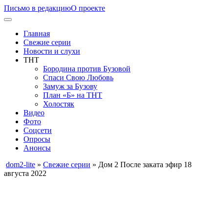
Письмо в редакцию
О проекте
Главная
Свежие серии
Новости и слухи
ТНТ
Бородина против Бузовой
Спаси Свою Любовь
Замуж за Бузову
План «Б» на ТНТ
Холостяк
Видео
Фото
Соцсети
Опросы
Анонсы
dom2-lite
»
Свежие серии
» Дом 2 После заката эфир 18
августа 2022