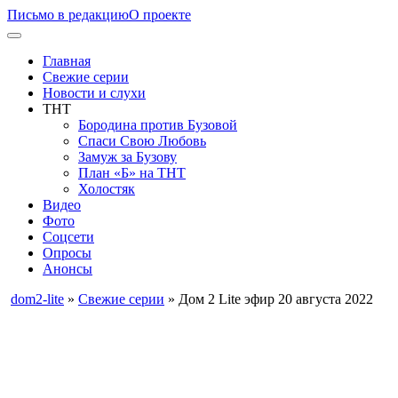
Письмо в редакцию
О проекте
Главная
Свежие серии
Новости и слухи
ТНТ
Бородина против Бузовой
Спаси Свою Любовь
Замуж за Бузову
План «Б» на ТНТ
Холостяк
Видео
Фото
Соцсети
Опросы
Анонсы
dom2-lite
»
Свежие серии
» Дом 2 Lite эфир 20 августа 2022