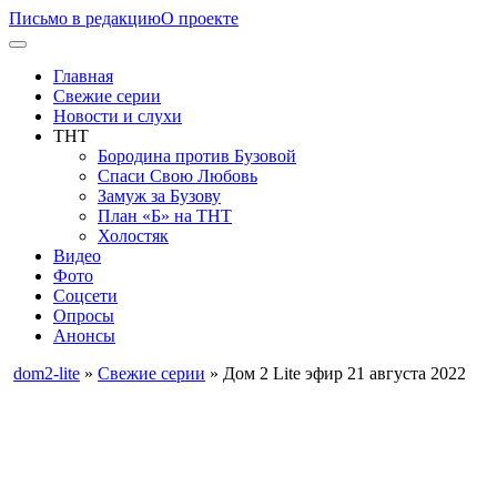
Письмо в редакцию
О проекте
Главная
Свежие серии
Новости и слухи
ТНТ
Бородина против Бузовой
Спаси Свою Любовь
Замуж за Бузову
План «Б» на ТНТ
Холостяк
Видео
Фото
Соцсети
Опросы
Анонсы
dom2-lite
»
Свежие серии
» Дом 2 Lite эфир 21 августа 2022