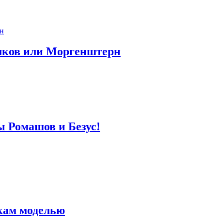
лков или Моргенштерн
ы Ромашов и Безус!
кам моделью