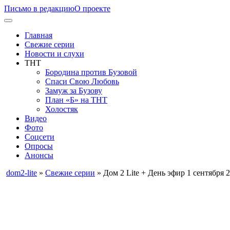
Письмо в редакцию
О проекте
Главная
Свежие серии
Новости и слухи
ТНТ
Бородина против Бузовой
Спаси Свою Любовь
Замуж за Бузову
План «Б» на ТНТ
Холостяк
Видео
Фото
Соцсети
Опросы
Анонсы
dom2-lite
»
Свежие серии
» Дом 2 Lite + День эфир 1 сентября 