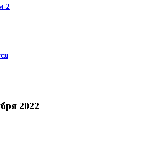
м-2
тся
ября 2022