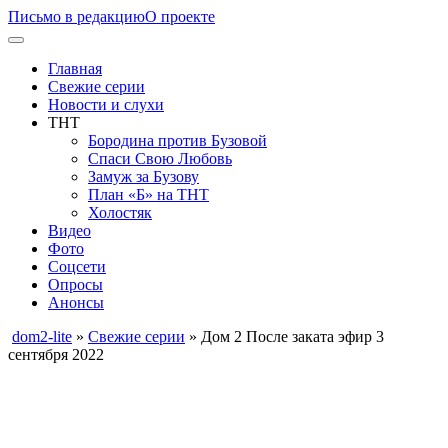
Письмо в редакцию
О проекте
Главная
Свежие серии
Новости и слухи
ТНТ
Бородина против Бузовой
Спаси Свою Любовь
Замуж за Бузову
План «Б» на ТНТ
Холостяк
Видео
Фото
Соцсети
Опросы
Анонсы
dom2-lite
»
Свежие серии
» Дом 2 После заката эфир 3
сентября 2022