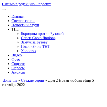
Письмо в редакцию
О проекте
Главная
Свежие серии
Новости и слухи
ТНТ
Бородина против Бузовой
Спаси Свою Любовь
Замуж за Бузову
План «Б» на ТНТ
Холостяк
Видео
Фото
Соцсети
Опросы
Анонсы
dom2-lite
»
Свежие серии
» Дом 2 Новая любовь эфир 5
сентября 2022