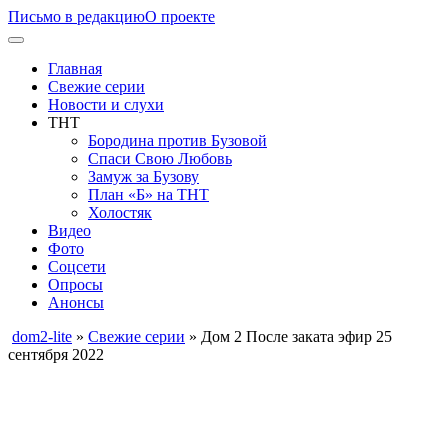
Письмо в редакцию
О проекте
Главная
Свежие серии
Новости и слухи
ТНТ
Бородина против Бузовой
Спаси Свою Любовь
Замуж за Бузову
План «Б» на ТНТ
Холостяк
Видео
Фото
Соцсети
Опросы
Анонсы
dom2-lite
»
Свежие серии
» Дом 2 После заката эфир 25
сентября 2022