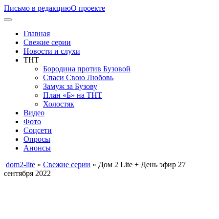
Письмо в редакцию
О проекте
Главная
Свежие серии
Новости и слухи
ТНТ
Бородина против Бузовой
Спаси Свою Любовь
Замуж за Бузову
План «Б» на ТНТ
Холостяк
Видео
Фото
Соцсети
Опросы
Анонсы
dom2-lite
»
Свежие серии
» Дом 2 Lite + День эфир 27
сентября 2022