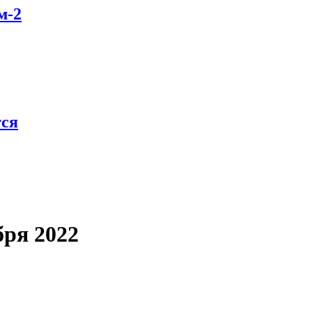
м-2
тся
бря 2022