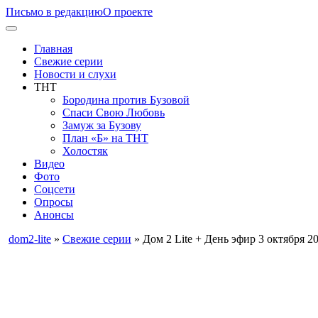
Письмо в редакцию
О проекте
Главная
Свежие серии
Новости и слухи
ТНТ
Бородина против Бузовой
Спаси Свою Любовь
Замуж за Бузову
План «Б» на ТНТ
Холостяк
Видео
Фото
Соцсети
Опросы
Анонсы
dom2-lite
»
Свежие серии
» Дом 2 Lite + День эфир 3 октября 2