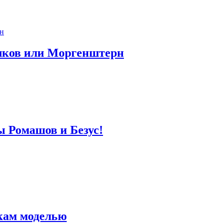
лков или Моргенштерн
ы Ромашов и Безус!
кам моделью