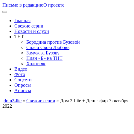
Письмо в редакцию
О проекте
Главная
Свежие серии
Новости и слухи
ТНТ
Бородина против Бузовой
Спаси Свою Любовь
Замуж за Бузову
План «Б» на ТНТ
Холостяк
Видео
Фото
Соцсети
Опросы
Анонсы
dom2-lite
»
Свежие серии
» Дом 2 Lite + День эфир 7 октября
2022