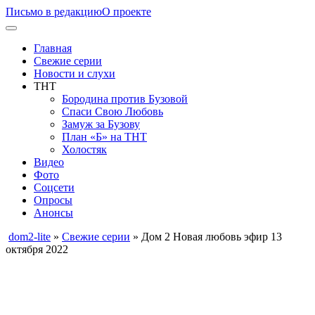
Письмо в редакцию
О проекте
Главная
Свежие серии
Новости и слухи
ТНТ
Бородина против Бузовой
Спаси Свою Любовь
Замуж за Бузову
План «Б» на ТНТ
Холостяк
Видео
Фото
Соцсети
Опросы
Анонсы
dom2-lite
»
Свежие серии
» Дом 2 Новая любовь эфир 13
октября 2022