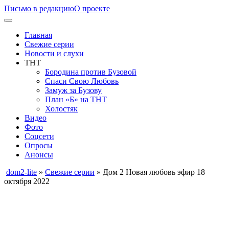
Письмо в редакцию
О проекте
Главная
Свежие серии
Новости и слухи
ТНТ
Бородина против Бузовой
Спаси Свою Любовь
Замуж за Бузову
План «Б» на ТНТ
Холостяк
Видео
Фото
Соцсети
Опросы
Анонсы
dom2-lite
»
Свежие серии
» Дом 2 Новая любовь эфир 18
октября 2022