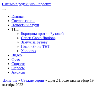
Письмо в редакцию
О проекте
Главная
Свежие серии
Новости и слухи
ТНТ
Бородина против Бузовой
Спаси Свою Любовь
Замуж за Бузову
План «Б» на ТНТ
Холостяк
Видео
Фото
Соцсети
Опросы
Анонсы
dom2-lite
»
Свежие серии
» Дом 2 После заката эфир 19
октября 2022