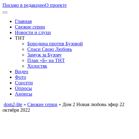
Письмо в редакцию
О проекте
Главная
Свежие серии
Новости и слухи
ТНТ
Бородина против Бузовой
Спаси Свою Любовь
Замуж за Бузову
План «Б» на ТНТ
Холостяк
Видео
Фото
Соцсети
Опросы
Анонсы
dom2-lite
»
Свежие серии
» Дом 2 Новая любовь эфир 22
октября 2022