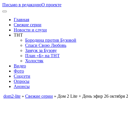
Письмо в редакцию
О проекте
Главная
Свежие серии
Новости и слухи
ТНТ
Бородина против Бузовой
Спаси Свою Любовь
Замуж за Бузову
План «Б» на ТНТ
Холостяк
Видео
Фото
Соцсети
Опросы
Анонсы
dom2-lite
»
Свежие серии
» Дом 2 Lite + День эфир 26 октября 