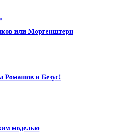
лков или Моргенштерн
ы Ромашов и Безус!
кам моделью