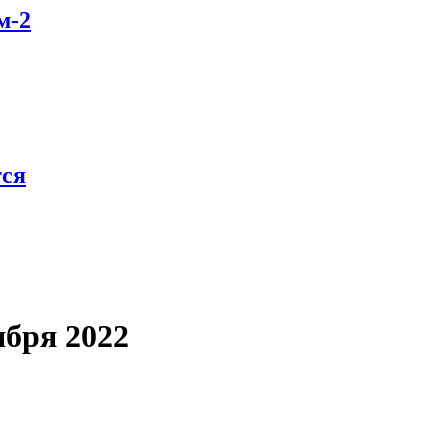
м-2
тся
ября 2022