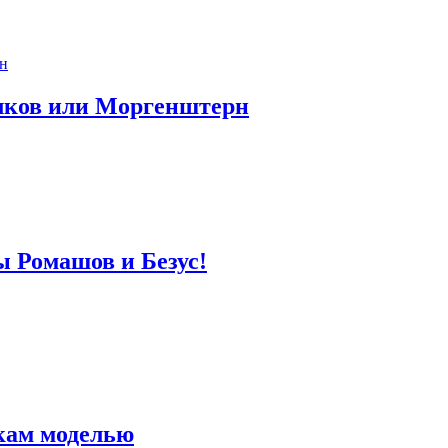
лков или Моргенштерн
ы Ромашов и Безус!
кам моделью