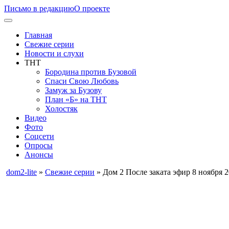
Письмо в редакцию
О проекте
Главная
Свежие серии
Новости и слухи
ТНТ
Бородина против Бузовой
Спаси Свою Любовь
Замуж за Бузову
План «Б» на ТНТ
Холостяк
Видео
Фото
Соцсети
Опросы
Анонсы
dom2-lite
»
Свежие серии
» Дом 2 После заката эфир 8 ноября 