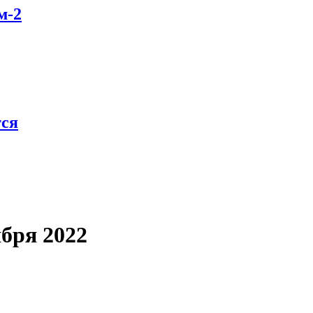
м-2
тся
ября 2022