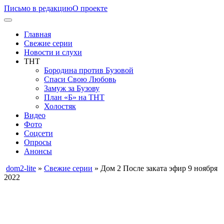
Письмо в редакцию
О проекте
Главная
Свежие серии
Новости и слухи
ТНТ
Бородина против Бузовой
Спаси Свою Любовь
Замуж за Бузову
План «Б» на ТНТ
Холостяк
Видео
Фото
Соцсети
Опросы
Анонсы
dom2-lite
»
Свежие серии
» Дом 2 После заката эфир 9 ноября
2022