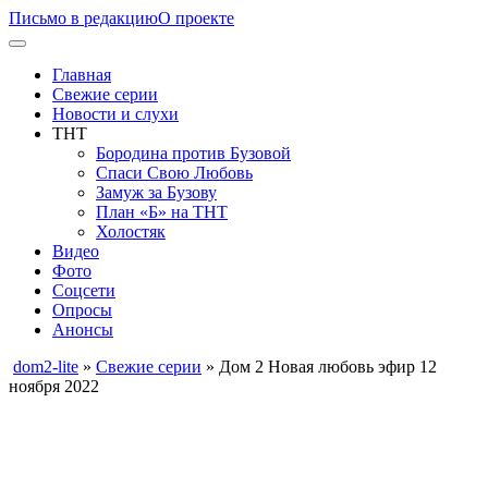
Письмо в редакцию
О проекте
Главная
Свежие серии
Новости и слухи
ТНТ
Бородина против Бузовой
Спаси Свою Любовь
Замуж за Бузову
План «Б» на ТНТ
Холостяк
Видео
Фото
Соцсети
Опросы
Анонсы
dom2-lite
»
Свежие серии
» Дом 2 Новая любовь эфир 12
ноября 2022