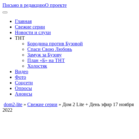
Письмо в редакцию
О проекте
Главная
Свежие серии
Новости и слухи
ТНТ
Бородина против Бузовой
Спаси Свою Любовь
Замуж за Бузову
План «Б» на ТНТ
Холостяк
Видео
Фото
Соцсети
Опросы
Анонсы
dom2-lite
»
Свежие серии
» Дом 2 Lite + День эфир 17 ноября
2022