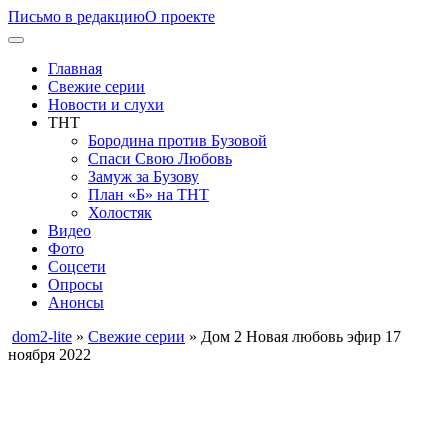
Письмо в редакцию
О проекте
Главная
Свежие серии
Новости и слухи
ТНТ
Бородина против Бузовой
Спаси Свою Любовь
Замуж за Бузову
План «Б» на ТНТ
Холостяк
Видео
Фото
Соцсети
Опросы
Анонсы
dom2-lite
»
Свежие серии
» Дом 2 Новая любовь эфир 17
ноября 2022