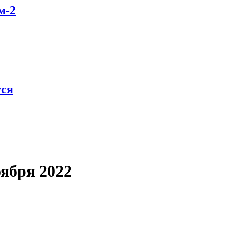
м-2
тся
оября 2022