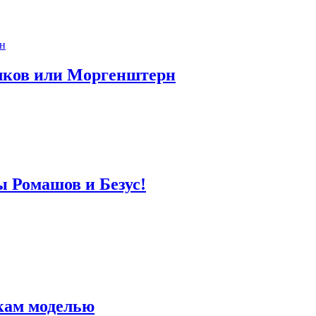
лков или Моргенштерн
ы Ромашов и Безус!
кам моделью