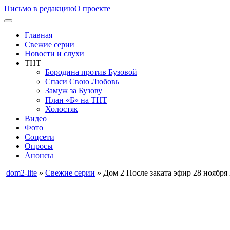
Письмо в редакцию
О проекте
Главная
Свежие серии
Новости и слухи
ТНТ
Бородина против Бузовой
Спаси Свою Любовь
Замуж за Бузову
План «Б» на ТНТ
Холостяк
Видео
Фото
Соцсети
Опросы
Анонсы
dom2-lite
»
Свежие серии
» Дом 2 После заката эфир 28 ноября