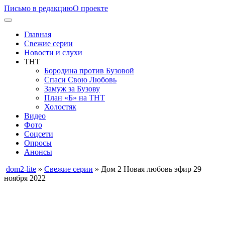
Письмо в редакцию
О проекте
Главная
Свежие серии
Новости и слухи
ТНТ
Бородина против Бузовой
Спаси Свою Любовь
Замуж за Бузову
План «Б» на ТНТ
Холостяк
Видео
Фото
Соцсети
Опросы
Анонсы
dom2-lite
»
Свежие серии
» Дом 2 Новая любовь эфир 29
ноября 2022