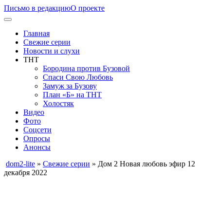
Письмо в редакцию
О проекте
Главная
Свежие серии
Новости и слухи
ТНТ
Бородина против Бузовой
Спаси Свою Любовь
Замуж за Бузову
План «Б» на ТНТ
Холостяк
Видео
Фото
Соцсети
Опросы
Анонсы
dom2-lite
»
Свежие серии
» Дом 2 Новая любовь эфир 12
декабря 2022