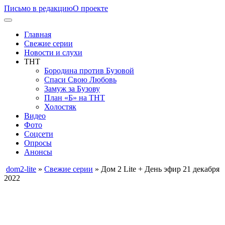
Письмо в редакцию
О проекте
Главная
Свежие серии
Новости и слухи
ТНТ
Бородина против Бузовой
Спаси Свою Любовь
Замуж за Бузову
План «Б» на ТНТ
Холостяк
Видео
Фото
Соцсети
Опросы
Анонсы
dom2-lite
»
Свежие серии
» Дом 2 Lite + День эфир 21 декабря
2022