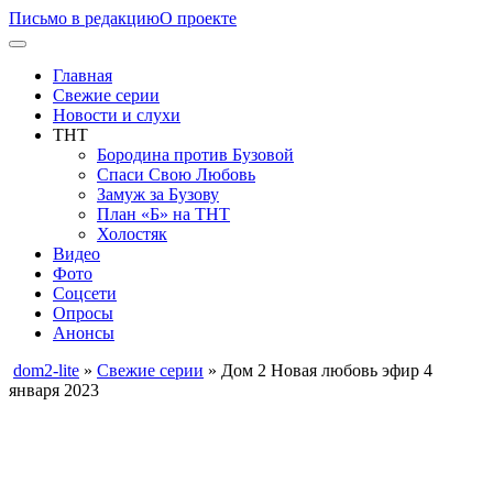
Письмо в редакцию
О проекте
Главная
Свежие серии
Новости и слухи
ТНТ
Бородина против Бузовой
Спаси Свою Любовь
Замуж за Бузову
План «Б» на ТНТ
Холостяк
Видео
Фото
Соцсети
Опросы
Анонсы
dom2-lite
»
Свежие серии
» Дом 2 Новая любовь эфир 4
января 2023