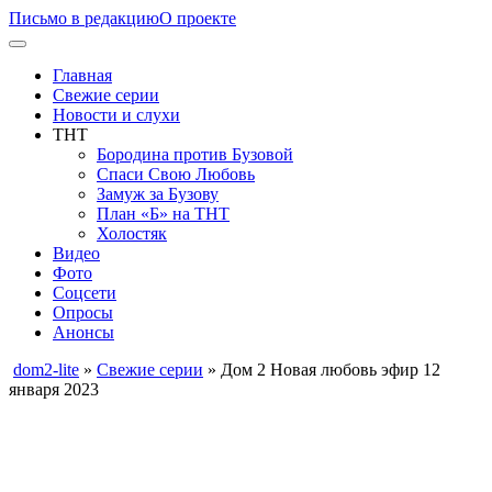
Письмо в редакцию
О проекте
Главная
Свежие серии
Новости и слухи
ТНТ
Бородина против Бузовой
Спаси Свою Любовь
Замуж за Бузову
План «Б» на ТНТ
Холостяк
Видео
Фото
Соцсети
Опросы
Анонсы
dom2-lite
»
Свежие серии
» Дом 2 Новая любовь эфир 12
января 2023