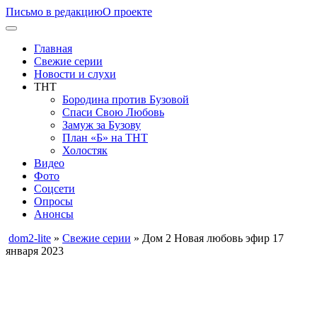
Письмо в редакцию
О проекте
Главная
Свежие серии
Новости и слухи
ТНТ
Бородина против Бузовой
Спаси Свою Любовь
Замуж за Бузову
План «Б» на ТНТ
Холостяк
Видео
Фото
Соцсети
Опросы
Анонсы
dom2-lite
»
Свежие серии
» Дом 2 Новая любовь эфир 17
января 2023