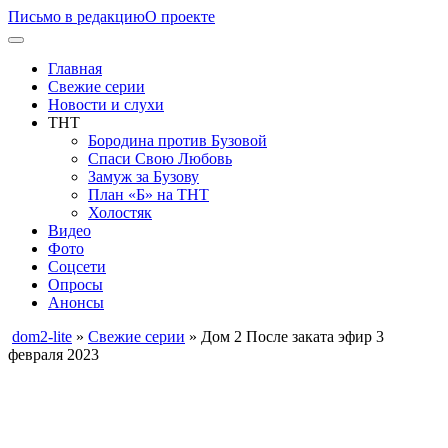
Письмо в редакцию
О проекте
Главная
Свежие серии
Новости и слухи
ТНТ
Бородина против Бузовой
Спаси Свою Любовь
Замуж за Бузову
План «Б» на ТНТ
Холостяк
Видео
Фото
Соцсети
Опросы
Анонсы
dom2-lite
»
Свежие серии
» Дом 2 После заката эфир 3
февраля 2023